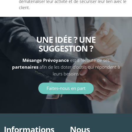
dématérialiser leur activité et de sécuriser leur lien avec le
client.
UNE IDÉE ? UNE
SUGGESTION ?
Mésange Prévoyance
est à l’écoute de ses
partenaires
afin de les doter d’outils qui répondent à
leurs besoins
Faites-nous en part
Informations
Nous