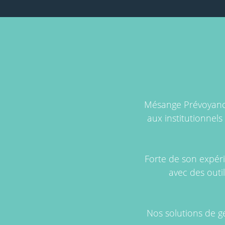
Mésange Prévoyance
aux institutionnels
Forte de son expér
avec des outi
Nos solutions de ge