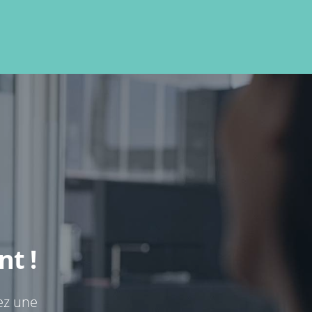
t !
ez une