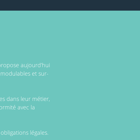
propose aujourd’hui
n modulables et sur-
s dans leur métier,
ormité avec la
obligations légales.